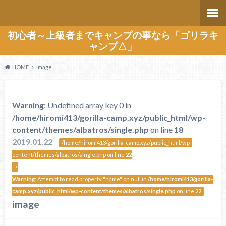
初心者～上級者までキャンプの事なら「ゴリラキ
ャンプ△」
HOME
image
Warning
: Undefined array key 0 in
/home/hiromi413/gorilla-camp.xyz/public_html/wp-
content/themes/albatros/single.php
on line
18
2019.01.22
/home/hiromi413/gorilla-camp.xyz/public_html/wp-
content/themes/albatros/single.php on line
22
">
Warning
: Attempt to read property "name" on null in
/home/hiromi413/gorilla-
camp.xyz/public_html/wp-content/themes/albatros/single.php
on line
22
image