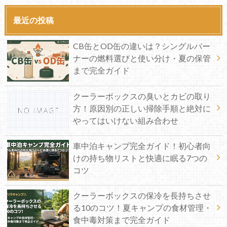
最近の投稿
CB缶とOD缶の違いは？シングルバー
ナーの燃料選びと使い分け・夏の保管
まで完全ガイド
クーラーボックスの臭いとカビの取り
方！原因別の正しい掃除手順と絶対に
やってはいけない組み合わせ
車中泊キャンプ完全ガイド！初心者向
けの持ち物リストと快適に眠る7つの
コツ
クーラーボックスの保冷を長持ちさせ
る10のコツ！夏キャンプの食材管理・
食中毒対策まで完全ガイド