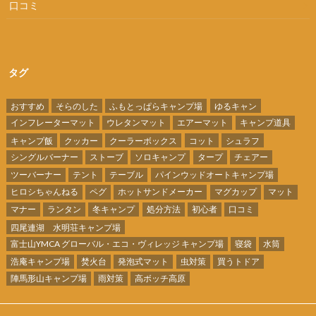
口コミ
タグ
おすすめ
そらのした
ふもとっぱらキャンプ場
ゆるキャン
インフレーターマット
ウレタンマット
エアーマット
キャンプ道具
キャンプ飯
クッカー
クーラーボックス
コット
シュラフ
シングルバーナー
ストーブ
ソロキャンプ
タープ
チェアー
ツーバーナー
テント
テーブル
パインウッドオートキャンプ場
ヒロシちゃんねる
ペグ
ホットサンドメーカー
マグカップ
マット
マナー
ランタン
冬キャンプ
処分方法
初心者
口コミ
四尾連湖 水明荘キャンプ場
富士山YMCA グローバル・エコ・ヴィレッジ キャンプ場
寝袋
水筒
浩庵キャンプ場
焚火台
発泡式マット
虫対策
買うトドア
陣馬形山キャンプ場
雨対策
高ボッチ高原