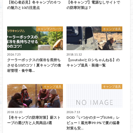
【初心者必見】冬キャンプの６つ
【冬キャンプ】電源なしサイトで
の魅力と10の注意点
の防寒対策は？
キャンプノウハウ
キャンプ道具
2026.7.25
2018.11.12
クーラーボックスの保冷を長持ち
【youtubeヒロシちゃんねる】の
させる10のコツ！夏キャンプの食
キャンプ道具・装備一覧
材管理・食中毒…
キャンプ道具
キャンプ道具
2018.12.20
2026.7.13
【冬キャンプの防寒対策】薪スト
DOD「いつかのタープSUMI」レ
ーブの選び方と人気商品3選
ビュー！遮光率99.9%で夏の猛暑
対策も安…