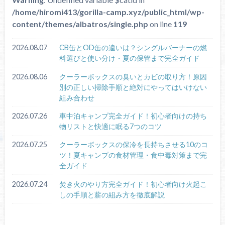
/home/hiromi413/gorilla-camp.xyz/public_html/wp-
content/themes/albatros/single.php
on line
119
2026.08.07
CB缶とOD缶の違いは？シングルバーナーの燃
料選びと使い分け・夏の保管まで完全ガイド
2026.08.06
クーラーボックスの臭いとカビの取り方！原因
別の正しい掃除手順と絶対にやってはいけない
組み合わせ
2026.07.26
車中泊キャンプ完全ガイド！初心者向けの持ち
物リストと快適に眠る7つのコツ
2026.07.25
クーラーボックスの保冷を長持ちさせる10のコ
ツ！夏キャンプの食材管理・食中毒対策まで完
全ガイド
2026.07.24
焚き火のやり方完全ガイド！初心者向け火起こ
しの手順と薪の組み方を徹底解説