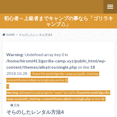
初心者～上級者までキャンプの事なら「ゴリラキ
ャンプ△」
HOME
そらのしたレンタル方法4
Warning
: Undefined array key 0 in
/home/hiromi413/gorilla-camp.xyz/public_html/wp-
content/themes/albatros/single.php
on line
18
2018.10.28
/home/hiromi413/gorilla-camp.xyz/public_html/wp-
content/themes/albatros/single.php on line
22
">
Warning
: Attempt to read property "name" on null in
/home/hiromi413/gorilla-
camp.xyz/public_html/wp-content/themes/albatros/single.php
on line
22
広告
そらのしたレンタル方法4