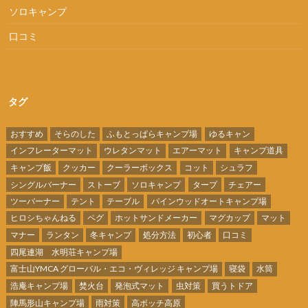
ソロキャンプ
口コミ
タグ
おすすめ
そらのした
ふもとっぱらキャンプ場
ゆるキャン
インフレーターマット
ウレタンマット
エアーマット
キャンプ道具
キャンプ飯
クッカー
クーラーボックス
コット
シュラフ
シングルバーナー
ストーブ
ソロキャンプ
タープ
チェアー
ツーバーナー
テント
テーブル
パインウッドオートキャンプ場
ヒロシちゃんねる
ペグ
ホットサンドメーカー
マグカップ
マット
マナー
ランタン
冬キャンプ
処分方法
初心者
口コミ
四尾連湖 水明荘キャンプ場
富士山YMCA グローバル・エコ・ヴィレッジ キャンプ場
寝袋
水筒
浩庵キャンプ場
焚火台
発泡式マット
虫対策
買うトドア
陣馬形山キャンプ場
雨対策
高ボッチ高原