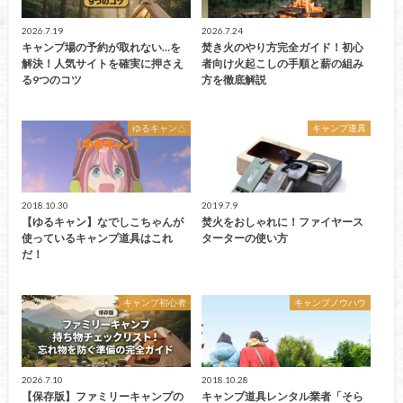
2026.7.19
2026.7.24
キャンプ場の予約が取れない…を
焚き火のやり方完全ガイド！初心
解決！人気サイトを確実に押さえ
者向け火起こしの手順と薪の組み
る9つのコツ
方を徹底解説
ゆるキャン△
キャンプ道具
2018.10.30
2019.7.9
【ゆるキャン】なでしこちゃんが
焚火をおしゃれに！ファイヤース
使っているキャンプ道具はこれ
ターターの使い方
だ！
キャンプ初心者
キャンプノウハウ
2026.7.10
2018.10.28
【保存版】ファミリーキャンプの
キャンプ道具レンタル業者「そら