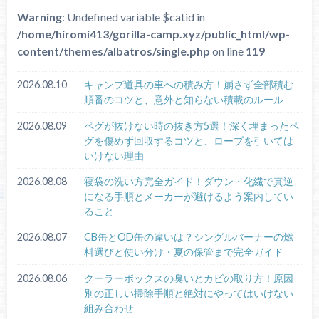
Warning
: Undefined variable $catid in
/home/hiromi413/gorilla-camp.xyz/public_html/wp-
content/themes/albatros/single.php
on line
119
2026.08.10
キャンプ道具の車への積み方！崩さず全部積む
順番のコツと、意外と知らない積載のルール
2026.08.09
ペグが抜けない時の抜き方5選！深く埋まったペ
グを傷めず回収するコツと、ロープを引いては
いけない理由
2026.08.08
寝袋の洗い方完全ガイド！ダウン・化繊で真逆
になる手順とメーカーが避けるよう案内してい
ること
2026.08.07
CB缶とOD缶の違いは？シングルバーナーの燃
料選びと使い分け・夏の保管まで完全ガイド
2026.08.06
クーラーボックスの臭いとカビの取り方！原因
別の正しい掃除手順と絶対にやってはいけない
組み合わせ