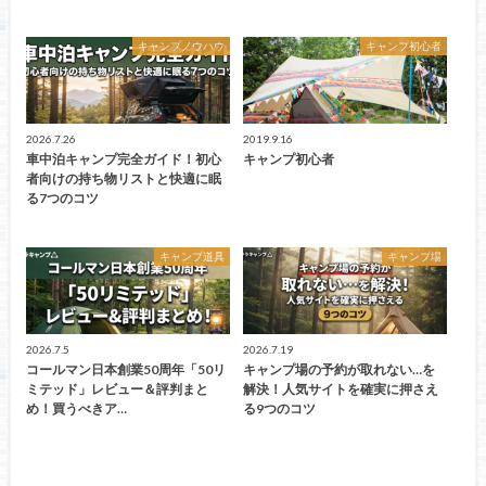
キャンプノウハウ
キャンプ初心者
2026.7.26
2019.9.16
車中泊キャンプ完全ガイド！初心
キャンプ初心者
者向けの持ち物リストと快適に眠
る7つのコツ
キャンプ道具
キャンプ場
2026.7.5
2026.7.19
コールマン日本創業50周年「50リ
キャンプ場の予約が取れない…を
ミテッド」レビュー＆評判まと
解決！人気サイトを確実に押さえ
め！買うべきア…
る9つのコツ