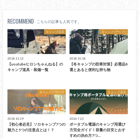
RECOMMEND
こちらの記事も人気です。
キャンプ道具
キャンプノウハウ
2018.11.12
2018.10.18
【youtubeヒロシちゃんねる】の
【冬キャンプの防寒対策】必需品8
キャンプ道具・装備一覧
選とあると便利な持ち物
キャンプノウハウ
キャンプ道具
2018.10.29
2026.7.23
【初心者必見】ソロキャンプ7つの
ポータブル電源のキャンプ用選び
魅力と5つの注意点とは！？
方完全ガイド！容量の目安とおす
すめの決め方7つ…