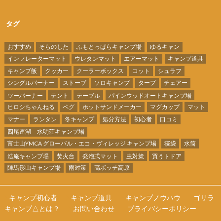
タグ
おすすめ
そらのした
ふもとっぱらキャンプ場
ゆるキャン
インフレーターマット
ウレタンマット
エアーマット
キャンプ道具
キャンプ飯
クッカー
クーラーボックス
コット
シュラフ
シングルバーナー
ストーブ
ソロキャンプ
タープ
チェアー
ツーバーナー
テント
テーブル
パインウッドオートキャンプ場
ヒロシちゃんねる
ペグ
ホットサンドメーカー
マグカップ
マット
マナー
ランタン
冬キャンプ
処分方法
初心者
口コミ
四尾連湖 水明荘キャンプ場
富士山YMCA グローバル・エコ・ヴィレッジ キャンプ場
寝袋
水筒
浩庵キャンプ場
焚火台
発泡式マット
虫対策
買うトドア
陣馬形山キャンプ場
雨対策
高ボッチ高原
キャンプ初心者
キャンプ道具
キャンプノウハウ
ゴリラ
キャンプ△とは？
お問い合わせ
プライバシーポリシー