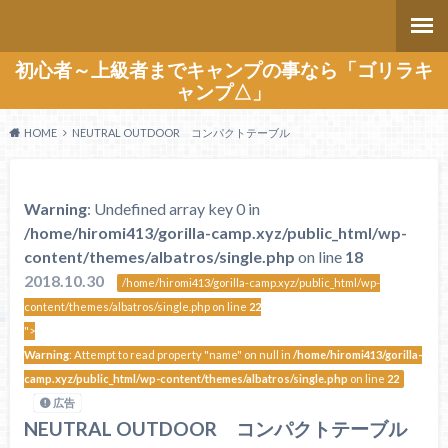
初心者～上級者までキャンプの事なら「ゴリラキ
ャンプ△」
HOME
NEUTRAL OUTDOOR コンパクトテーブル
Warning
: Undefined array key 0 in
/home/hiromi413/gorilla-camp.xyz/public_html/wp-
content/themes/albatros/single.php
on line
18
2018.10.30
/home/hiromi413/gorilla-camp.xyz/public_html/wp-
content/themes/albatros/single.php on line
22
">
Warning
: Attempt to read property "name" on null in
/home/hiromi413/gorilla-
camp.xyz/public_html/wp-content/themes/albatros/single.php
on line
22
広告
NEUTRAL OUTDOOR コンパクトテーブル