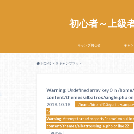
初心者～上級
キャンプ初心者
キャン
HOME
冬キャンプマット
Warning
: Undefined array key 0 in
/home/
content/themes/albatros/single.php
on 
2018.10.18
/home/hiromi413/gorilla-camp.xy
">
Warning
: Attempt to read property "name" on null in
content/themes/albatros/single.php
on line
22
広告