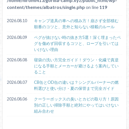
/home/hiromi413/gorilla-camp.xyz/public_html/wp-
content/themes/albatros/single.php
on line
119
2026.08.10
キャンプ道具の車への積み方！崩さず全部積む
順番のコツと、意外と知らない積載のルール
2026.08.09
ペグが抜けない時の抜き方5選！深く埋まったペ
グを傷めず回収するコツと、ロープを引いては
いけない理由
2026.08.08
寝袋の洗い方完全ガイド！ダウン・化繊で真逆
になる手順とメーカーが避けるよう案内してい
ること
2026.08.07
CB缶とOD缶の違いは？シングルバーナーの燃
料選びと使い分け・夏の保管まで完全ガイド
2026.08.06
クーラーボックスの臭いとカビの取り方！原因
別の正しい掃除手順と絶対にやってはいけない
組み合わせ