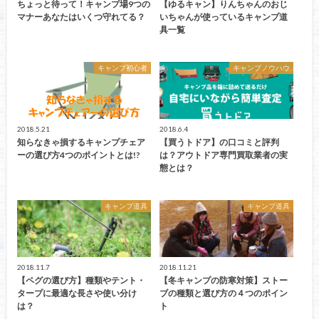
ちょっと待って！キャンプ場9つの
【ゆるキャン】りんちゃんのおじ
マナーあなたはいくつ守れてる？
いちゃんが使っているキャンプ道
具一覧
キャンプ初心者
キャンプノウハウ
2018.5.21
2018.6.4
知らなきゃ損するキャンプチェア
【買うトドア】の口コミと評判
ーの選び方4つのポイントとは!?
は？アウトドア専門買取業者の実
態とは？
キャンプ道具
キャンプ道具
2018.11.7
2018.11.21
【ペグの選び方】種類やテント・
【冬キャンプの防寒対策】ストー
タープに最適な長さや使い分け
ブの種類と選び方の４つのポイン
は？
ト