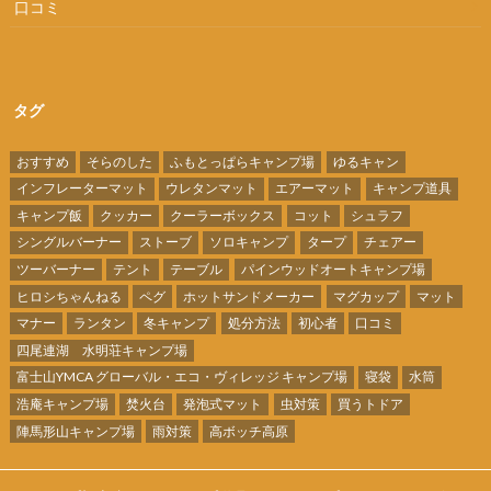
口コミ
タグ
おすすめ
そらのした
ふもとっぱらキャンプ場
ゆるキャン
インフレーターマット
ウレタンマット
エアーマット
キャンプ道具
キャンプ飯
クッカー
クーラーボックス
コット
シュラフ
シングルバーナー
ストーブ
ソロキャンプ
タープ
チェアー
ツーバーナー
テント
テーブル
パインウッドオートキャンプ場
ヒロシちゃんねる
ペグ
ホットサンドメーカー
マグカップ
マット
マナー
ランタン
冬キャンプ
処分方法
初心者
口コミ
四尾連湖 水明荘キャンプ場
富士山YMCA グローバル・エコ・ヴィレッジ キャンプ場
寝袋
水筒
浩庵キャンプ場
焚火台
発泡式マット
虫対策
買うトドア
陣馬形山キャンプ場
雨対策
高ボッチ高原