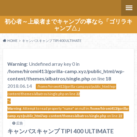
初心者～上級者までキャンプの事なら「ゴリラキ
ャンプ△」
HOME
キャンバスキャンプ TIPI 400 ULTIMATE
Warning
: Undefined array key 0 in
/home/hiromi413/gorilla-camp.xyz/public_html/wp-
content/themes/albatros/single.php
on line
18
2018.06.14
/home/hiromi413/gorilla-camp.xyz/public_html/wp-
content/themes/albatros/single.php on line
22
">
Warning
: Attempt to read property "name" on null in
/home/hiromi413/gorilla-
camp.xyz/public_html/wp-content/themes/albatros/single.php
on line
22
広告
キャンバスキャンプ TIPI 400 ULTIMATE