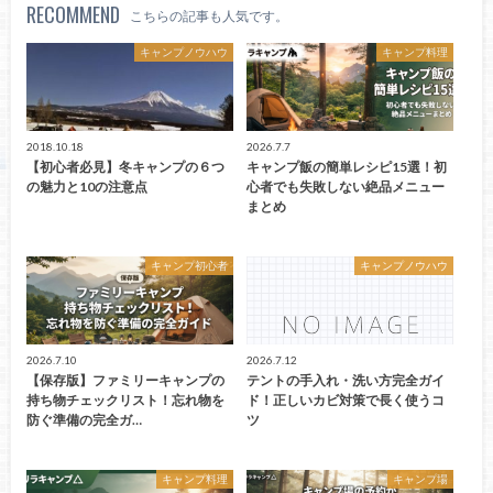
RECOMMEND
こちらの記事も人気です。
キャンプノウハウ
キャンプ料理
2018.10.18
2026.7.7
【初心者必見】冬キャンプの６つ
キャンプ飯の簡単レシピ15選！初
の魅力と10の注意点
心者でも失敗しない絶品メニュー
まとめ
キャンプ初心者
キャンプノウハウ
2026.7.10
2026.7.12
【保存版】ファミリーキャンプの
テントの手入れ・洗い方完全ガイ
持ち物チェックリスト！忘れ物を
ド！正しいカビ対策で長く使うコ
防ぐ準備の完全ガ…
ツ
キャンプ料理
キャンプ場