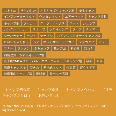
おすすめ
そらのした
ふもとっぱらキャンプ場
ゆるキャン
インフレーターマット
ウレタンマット
エアーマット
キャンプ道具
キャンプ飯
クッカー
クーラーボックス
コット
シュラフ
シングルバーナー
ストーブ
ソロキャンプ
タープ
チェアー
ツーバーナー
テント
テーブル
パインウッドオートキャンプ場
ヒロシちゃんねる
ペグ
ホットサンドメーカー
マグカップ
マット
マナー
ランタン
冬キャンプ
処分方法
初心者
口コミ
四尾連湖 水明荘キャンプ場
富士山YMCA グローバル・エコ・ヴィレッジ キャンプ場
寝袋
水筒
浩庵キャンプ場
焚火台
発泡式マット
虫対策
買うトドア
陣馬形山キャンプ場
雨対策
高ボッチ高原
キャンプ初心者
キャンプ道具
キャンプノウハウ
ゴリラ
キャンプ△とは？
お問い合わせ
©Copyright2026
初心者～上級者までキャンプの事なら「ゴリラキャンプ△」
.All
Rights Reserved.