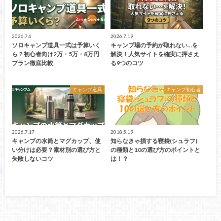
2026.7.6
2026.7.19
ソロキャンプ道具一式は予算いく
キャンプ場の予約が取れない…を
ら？初心者向け2万・5万・8万円
解決！人気サイトを確実に押さえ
プラン徹底比較
る9つのコツ
キャンプ道具
キャンプ初心者
2026.7.17
2018.5.19
キャンプの水筒とマグカップ、使
知らなきゃ損する寝袋(シュラフ)
い分けは必要？素材別の選び方と
の種類と10の選び方のポイントと
失敗しないコツ
は！？