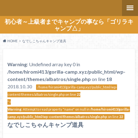
初心者～上級者までキャンプの事なら「ゴリラキ
ャンプ△」
HOME
なでしこちゃんキャンプ道具
Warning
: Undefined array key 0 in
/home/hiromi413/gorilla-camp.xyz/public_html/wp-
content/themes/albatros/single.php
on line
18
2018.10.30
/home/hiromi413/gorilla-camp.xyz/public_html/wp-
content/themes/albatros/single.php on line
22
">
Warning
: Attempt to read property "name" on null in
/home/hiromi413/gorilla-
camp.xyz/public_html/wp-content/themes/albatros/single.php
on line
22
なでしこちゃんキャンプ道具