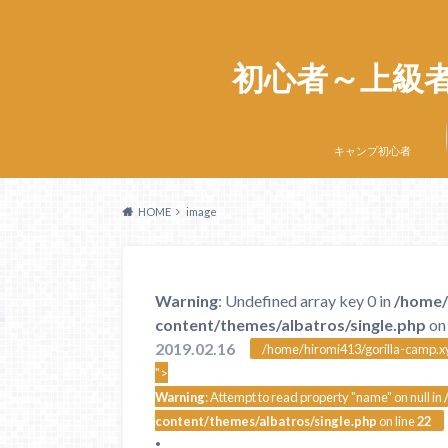
初心者～上級
キャンプ初心者
HOME
image
Warning
: Undefined array key 0 in
/home/
content/themes/albatros/single.php
on 
2019.02.16
/home/hiromi413/gorilla-camp.xy
">
Warning
: Attempt to read property "name" on null in
content/themes/albatros/single.php
on line
22