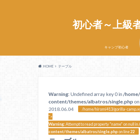
初心者～上級
キャンプ初心者
HOME
テーブル
Warning
: Undefined array key 0 in
/home/
content/themes/albatros/single.php
on 
2018.06.04
/home/hiromi413/gorilla-camp.xy
">
Warning
: Attempt to read property "name" on null in
content/themes/albatros/single.php
on line
22