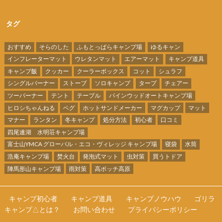
タグ
おすすめ
そらのした
ふもとっぱらキャンプ場
ゆるキャン
インフレーターマット
ウレタンマット
エアーマット
キャンプ道具
キャンプ飯
クッカー
クーラーボックス
コット
シュラフ
シングルバーナー
ストーブ
ソロキャンプ
タープ
チェアー
ツーバーナー
テント
テーブル
パインウッドオートキャンプ場
ヒロシちゃんねる
ペグ
ホットサンドメーカー
マグカップ
マット
マナー
ランタン
冬キャンプ
処分方法
初心者
口コミ
四尾連湖 水明荘キャンプ場
富士山YMCA グローバル・エコ・ヴィレッジ キャンプ場
寝袋
水筒
浩庵キャンプ場
焚火台
発泡式マット
虫対策
買うトドア
陣馬形山キャンプ場
雨対策
高ボッチ高原
キャンプ初心者
キャンプ道具
キャンプノウハウ
ゴリラ
キャンプ△とは？
お問い合わせ
プライバシーポリシー