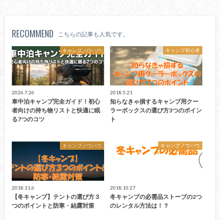
RECOMMEND
こちらの記事も人気です。
キャンプノウハウ
キャンプ初心者
2026.7.26
2018.5.21
車中泊キャンプ完全ガイド！初心
知らなきゃ損するキャンプ用クー
者向けの持ち物リストと快適に眠
ラーボックスの選び方3つのポイン
る7つのコツ
ト
キャンプノウハウ
キャンプノウハウ
2018.11.6
2018.10.27
【冬キャンプ】テントの選び方３
冬キャンプの必需品ストーブの2つ
つのポイントと防寒・結露対策
のレンタル方法は！？