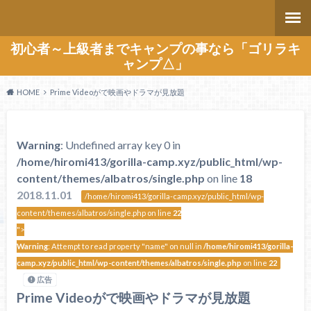
初心者～上級者までキャンプの事なら「ゴリラキ
ャンプ△」
HOME
Prime Videoがで映画やドラマが見放題
Warning
: Undefined array key 0 in
/home/hiromi413/gorilla-camp.xyz/public_html/wp-
content/themes/albatros/single.php
on line
18
2018.11.01
/home/hiromi413/gorilla-camp.xyz/public_html/wp-
content/themes/albatros/single.php on line
22
">
Warning
: Attempt to read property "name" on null in
/home/hiromi413/gorilla-
camp.xyz/public_html/wp-content/themes/albatros/single.php
on line
22
広告
Prime Videoがで映画やドラマが見放題