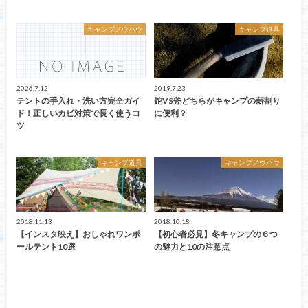
キャンプノウハウ
キャンプ道具
2026.7.12
2019.7.23
テントの手入れ・洗い方完全ガイ
鉈VS斧どちらがキャンプの薪割り
ド！正しいカビ対策で長く使うコ
に便利？
ツ
キャンプ道具
キャンプノウハウ
2018.11.13
2018.10.18
【インスタ映え】おしゃれワンポ
【初心者必見】冬キャンプの６つ
ールテント10選
の魅力と10の注意点