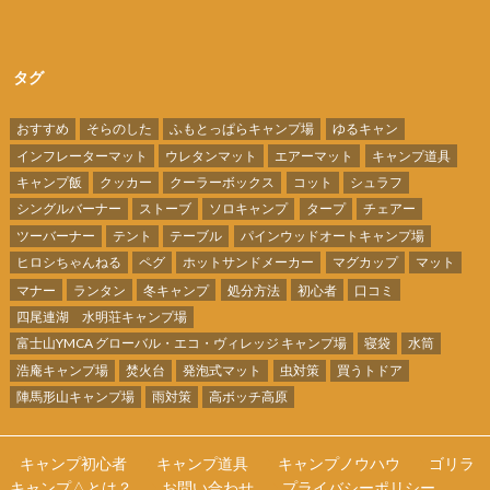
タグ
おすすめ
そらのした
ふもとっぱらキャンプ場
ゆるキャン
インフレーターマット
ウレタンマット
エアーマット
キャンプ道具
キャンプ飯
クッカー
クーラーボックス
コット
シュラフ
シングルバーナー
ストーブ
ソロキャンプ
タープ
チェアー
ツーバーナー
テント
テーブル
パインウッドオートキャンプ場
ヒロシちゃんねる
ペグ
ホットサンドメーカー
マグカップ
マット
マナー
ランタン
冬キャンプ
処分方法
初心者
口コミ
四尾連湖 水明荘キャンプ場
富士山YMCA グローバル・エコ・ヴィレッジ キャンプ場
寝袋
水筒
浩庵キャンプ場
焚火台
発泡式マット
虫対策
買うトドア
陣馬形山キャンプ場
雨対策
高ボッチ高原
キャンプ初心者
キャンプ道具
キャンプノウハウ
ゴリラ
キャンプ△とは？
お問い合わせ
プライバシーポリシー