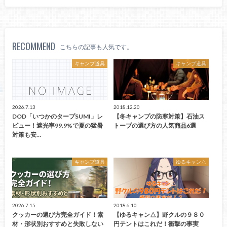
RECOMMEND
こちらの記事も人気です。
キャンプ道具
キャンプ道具
2026.7.13
2018.12.20
DOD「いつかのタープSUMI」レ
【冬キャンプの防寒対策】石油ス
ビュー！遮光率99.9%で夏の猛暑
トーブの選び方の人気商品6選
対策も安…
キャンプ道具
ゆるキャン△
2026.7.15
2018.6.10
クッカーの選び方完全ガイド！素
【ゆるキャン△】野クルの９８０
材・形状別おすすめと失敗しない
円テントはこれだ！衝撃の事実