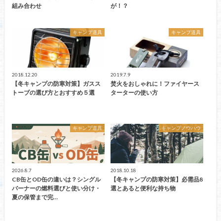
組み合わせ
が！？
キャンプ道具
キャンプ道具
2018.12.20
2019.7.9
【冬キャンプの防寒対策】ガスス
焚火をおしゃれに！ファイヤース
トーブの選び方とおすすめ５選
ターターの使い方
キャンプ道具
キャンプノウハウ
2026.8.7
2018.10.18
CB缶とOD缶の違いは？シングル
【冬キャンプの防寒対策】必需品8
バーナーの燃料選びと使い分け・
選とあると便利な持ち物
夏の保管まで完…