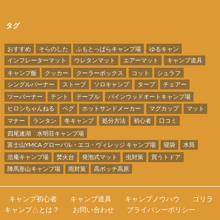
タグ
おすすめ
そらのした
ふもとっぱらキャンプ場
ゆるキャン
インフレーターマット
ウレタンマット
エアーマット
キャンプ道具
キャンプ飯
クッカー
クーラーボックス
コット
シュラフ
シングルバーナー
ストーブ
ソロキャンプ
タープ
チェアー
ツーバーナー
テント
テーブル
パインウッドオートキャンプ場
ヒロシちゃんねる
ペグ
ホットサンドメーカー
マグカップ
マット
マナー
ランタン
冬キャンプ
処分方法
初心者
口コミ
四尾連湖 水明荘キャンプ場
富士山YMCA グローバル・エコ・ヴィレッジ キャンプ場
寝袋
水筒
浩庵キャンプ場
焚火台
発泡式マット
虫対策
買うトドア
陣馬形山キャンプ場
雨対策
高ボッチ高原
キャンプ初心者
キャンプ道具
キャンプノウハウ
ゴリラ
キャンプ△とは？
お問い合わせ
プライバシーポリシー