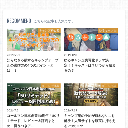
RECOMMEND
こちらの記事も人気です。
キャンプ初心者
ゆるキャン△
2018.5.21
2019.12.3
知らなきゃ損するキャンプテーブ
ゆるキャン△実写化ドラマ決
ルの選び方の4つのポイントと
定！！キャストは？いつから始ま
は！？
るの？
キャンプ道具
キャンプ場
2026.7.5
2026.7.19
コールマン日本創業50周年「50リ
キャンプ場の予約が取れない…を
ミテッド」レビュー＆評判まと
解決！人気サイトを確実に押さえ
め！買うべきア…
る9つのコツ