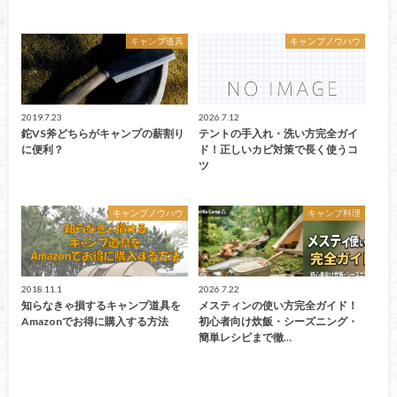
キャンプ道具
キャンプノウハウ
2019.7.23
2026.7.12
鉈VS斧どちらがキャンプの薪割り
テントの手入れ・洗い方完全ガイ
に便利？
ド！正しいカビ対策で長く使うコ
ツ
キャンプノウハウ
キャンプ料理
2018.11.1
2026.7.22
知らなきゃ損するキャンプ道具を
メスティンの使い方完全ガイド！
Amazonでお得に購入する方法
初心者向け炊飯・シーズニング・
簡単レシピまで徹…