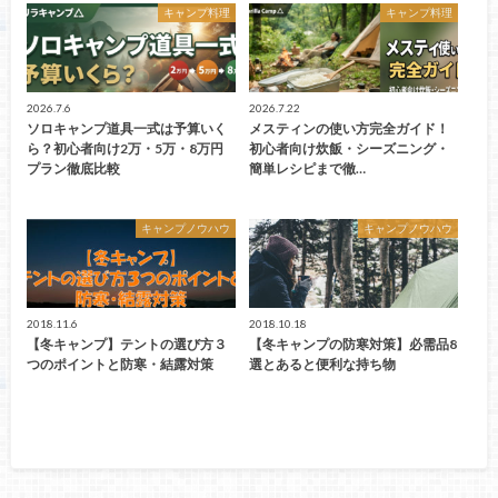
キャンプ料理
キャンプ料理
2026.7.6
2026.7.22
ソロキャンプ道具一式は予算いく
メスティンの使い方完全ガイド！
ら？初心者向け2万・5万・8万円
初心者向け炊飯・シーズニング・
プラン徹底比較
簡単レシピまで徹…
キャンプノウハウ
キャンプノウハウ
2018.11.6
2018.10.18
【冬キャンプ】テントの選び方３
【冬キャンプの防寒対策】必需品8
つのポイントと防寒・結露対策
選とあると便利な持ち物