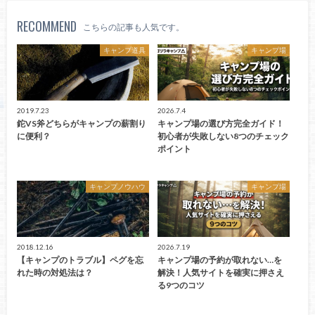
RECOMMEND
こちらの記事も人気です。
キャンプ道具
キャンプ場
2019.7.23
2026.7.4
鉈VS斧どちらがキャンプの薪割り
キャンプ場の選び方完全ガイド！
に便利？
初心者が失敗しない8つのチェック
ポイント
キャンプノウハウ
キャンプ場
2018.12.16
2026.7.19
【キャンプのトラブル】ペグを忘
キャンプ場の予約が取れない…を
れた時の対処法は？
解決！人気サイトを確実に押さえ
る9つのコツ