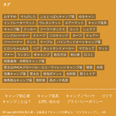
タグ
おすすめ
そらのした
ふもとっぱらキャンプ場
ゆるキャン
インフレーターマット
ウレタンマット
エアーマット
キャンプ道具
キャンプ飯
クッカー
クーラーボックス
コット
シュラフ
シングルバーナー
ストーブ
ソロキャンプ
タープ
チェアー
ツーバーナー
テント
テーブル
パインウッドオートキャンプ場
ヒロシちゃんねる
ペグ
ホットサンドメーカー
マグカップ
マット
マナー
ランタン
冬キャンプ
処分方法
初心者
口コミ
四尾連湖 水明荘キャンプ場
富士山YMCA グローバル・エコ・ヴィレッジ キャンプ場
寝袋
水筒
浩庵キャンプ場
焚火台
発泡式マット
虫対策
買うトドア
陣馬形山キャンプ場
雨対策
高ボッチ高原
キャンプ初心者
キャンプ道具
キャンプノウハウ
ゴリラ
キャンプ△とは？
お問い合わせ
プライバシーポリシー
©Copyright2026
初心者～上級者までキャンプの事なら「ゴリラキャンプ△」
.All