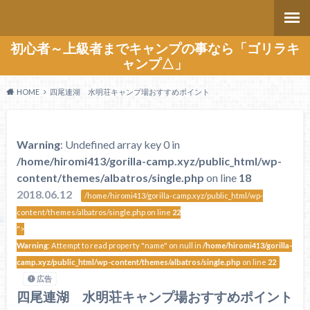
初心者～上級者までキャンプの事なら「ゴリラキ
ャンプ△」
HOME
四尾連湖 水明荘キャンプ場おすすめポイント
Warning
: Undefined array key 0 in
/home/hiromi413/gorilla-camp.xyz/public_html/wp-
content/themes/albatros/single.php
on line
18
2018.06.12
/home/hiromi413/gorilla-camp.xyz/public_html/wp-
content/themes/albatros/single.php on line
22
">
Warning
: Attempt to read property "name" on null in
/home/hiromi413/gorilla-
camp.xyz/public_html/wp-content/themes/albatros/single.php
on line
22
広告
四尾連湖 水明荘キャンプ場おすすめポイント