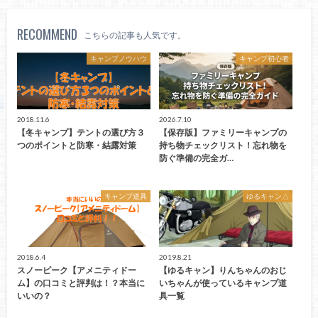
RECOMMEND
こちらの記事も人気です。
キャンプノウハウ
キャンプ初心者
2018.11.6
2026.7.10
【冬キャンプ】テントの選び方３
【保存版】ファミリーキャンプの
つのポイントと防寒・結露対策
持ち物チェックリスト！忘れ物を
防ぐ準備の完全ガ…
キャンプ道具
ゆるキャン△
2018.6.4
2019.8.21
スノーピーク【アメニティドー
【ゆるキャン】りんちゃんのおじ
ム】の口コミと評判は！？本当に
いちゃんが使っているキャンプ道
いいの？
具一覧