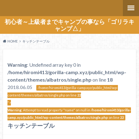
初心者～上級者までキャンプの事なら「ゴリラキ
ャンプ△」
HOME
キッチンテーブル
Warning
: Undefined array key 0 in
/home/hiromi413/gorilla-camp.xyz/public_html/wp-
content/themes/albatros/single.php
on line
18
2018.06.05
/home/hiromi413/gorilla-camp.xyz/public_html/wp-
content/themes/albatros/single.php on line
22
">
Warning
: Attempt to read property "name" on null in
/home/hiromi413/gorilla-
camp.xyz/public_html/wp-content/themes/albatros/single.php
on line
22
キッチンテーブル