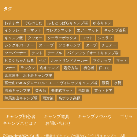
タグ
おすすめ
そらのした
ふもとっぱらキャンプ場
ゆるキャン
インフレーターマット
ウレタンマット
エアーマット
キャンプ道具
キャンプ飯
クッカー
クーラーボックス
コット
シュラフ
シングルバーナー
ストーブ
ソロキャンプ
タープ
チェアー
ツーバーナー
テント
テーブル
パインウッドオートキャンプ場
ヒロシちゃんねる
ペグ
ホットサンドメーカー
マグカップ
マット
マナー
ランタン
冬キャンプ
処分方法
初心者
口コミ
四尾連湖 水明荘キャンプ場
富士山YMCA グローバル・エコ・ヴィレッジ キャンプ場
寝袋
水筒
浩庵キャンプ場
焚火台
発泡式マット
虫対策
買うトドア
陣馬形山キャンプ場
雨対策
高ボッチ高原
キャンプ初心者
キャンプ道具
キャンプノウハウ
ゴリラ
キャンプ△とは？
お問い合わせ
©Copyright2026
初心者～上級者までキャンプの事なら「ゴリラキャンプ△」
.All