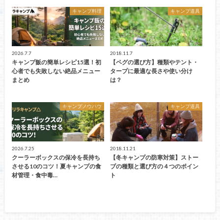
キャンプ料理
キャンプ道具
2026.7.7
2018.11.7
キャンプ飯の簡単レシピ15選！初
【ペグの選び方】種類やテント・
心者でも失敗しない絶品メニュー
タープに最適な長さや使い分け
まとめ
は？
キャンプノウハウ
キャンプ道具
2026.7.25
2018.11.21
クーラーボックスの保冷を長持ち
【冬キャンプの防寒対策】ストー
させる10のコツ！夏キャンプの食
ブの種類と選び方の４つのポイン
材管理・食中毒…
ト