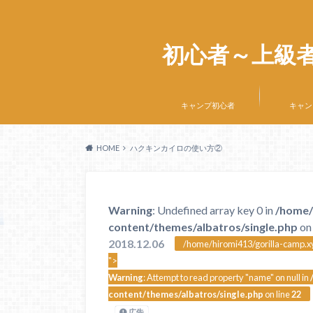
初心者～上級
キャンプ初心者
キャン
HOME
ハクキンカイロの使い方②
Warning
: Undefined array key 0 in
/home/
content/themes/albatros/single.php
on 
2018.12.06
/home/hiromi413/gorilla-camp.xy
">
Warning
: Attempt to read property "name" on null in
content/themes/albatros/single.php
on line
22
広告