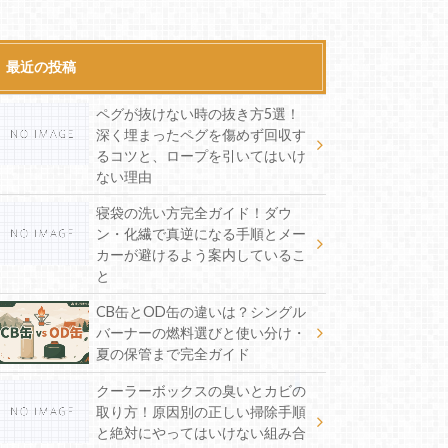
最近の投稿
ペグが抜けない時の抜き方5選！
深く埋まったペグを傷めず回収す
るコツと、ロープを引いてはいけ
ない理由
寝袋の洗い方完全ガイド！ダウ
ン・化繊で真逆になる手順とメー
カーが避けるよう案内しているこ
と
CB缶とOD缶の違いは？シングル
バーナーの燃料選びと使い分け・
夏の保管まで完全ガイド
クーラーボックスの臭いとカビの
取り方！原因別の正しい掃除手順
と絶対にやってはいけない組み合