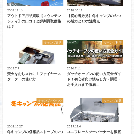
2018.12.16
2018.10.18
アウトドア用品買取【マウンテン
【初心者必見】冬キャンプの６つ
シティ】の口コミと評判買取価格
の魅力と10の注意点
は？
キャンプ道具
キャンプ料理
2019.7.9
2026.7.11
焚火をおしゃれに！ファイヤース
ダッチオーブンの使い方完全ガイ
ターターの使い方
ド！初心者向け慣らし方・調理・
お手入れまで徹底…
キャンプノウハウ
キャンプ道具
2018.10.27
2019.12.4
冬キャンプの必需品ストーブの2つ
ユニフレームツーバーナーを徹底