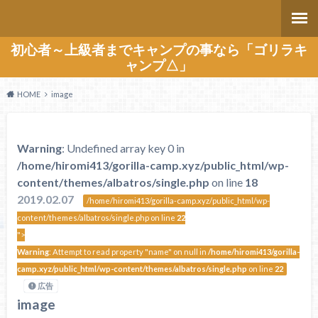
初心者～上級者までキャンプの事なら「ゴリラキ
ャンプ△」
HOME
image
Warning
: Undefined array key 0 in
/home/hiromi413/gorilla-camp.xyz/public_html/wp-
content/themes/albatros/single.php
on line
18
2019.02.07
/home/hiromi413/gorilla-camp.xyz/public_html/wp-
content/themes/albatros/single.php on line
22
">
Warning
: Attempt to read property "name" on null in
/home/hiromi413/gorilla-
camp.xyz/public_html/wp-content/themes/albatros/single.php
on line
22
広告
image