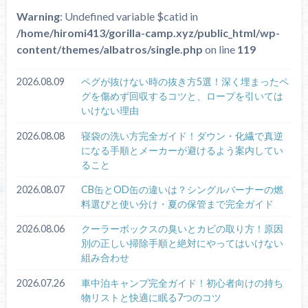
Warning
: Undefined variable $catid in
/home/hiromi413/gorilla-camp.xyz/public_html/wp-
content/themes/albatros/single.php
on line
119
2026.08.09
ペグが抜けない時の抜き方5選！深く埋まったペ
グを傷めず回収するコツと、ロープを引いては
いけない理由
2026.08.08
寝袋の洗い方完全ガイド！ダウン・化繊で真逆
になる手順とメーカーが避けるよう案内してい
ること
2026.08.07
CB缶とOD缶の違いは？シングルバーナーの燃
料選びと使い分け・夏の保管まで完全ガイド
2026.08.06
クーラーボックスの臭いとカビの取り方！原因
別の正しい掃除手順と絶対にやってはいけない
組み合わせ
2026.07.26
車中泊キャンプ完全ガイド！初心者向けの持ち
物リストと快適に眠る7つのコツ