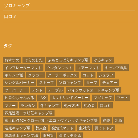
ソロキャンプ
口コミ
タグ
おすすめ
そらのした
ふもとっぱらキャンプ場
ゆるキャン
インフレーターマット
ウレタンマット
エアーマット
キャンプ道具
キャンプ飯
クッカー
クーラーボックス
コット
シュラフ
シングルバーナー
ストーブ
ソロキャンプ
タープ
チェアー
ツーバーナー
テント
テーブル
パインウッドオートキャンプ場
ヒロシちゃんねる
ペグ
ホットサンドメーカー
マグカップ
マット
マナー
ランタン
冬キャンプ
処分方法
初心者
口コミ
四尾連湖 水明荘キャンプ場
富士山YMCA グローバル・エコ・ヴィレッジ キャンプ場
寝袋
水筒
浩庵キャンプ場
焚火台
発泡式マット
虫対策
買うトドア
陣馬形山キャンプ場
雨対策
高ボッチ高原