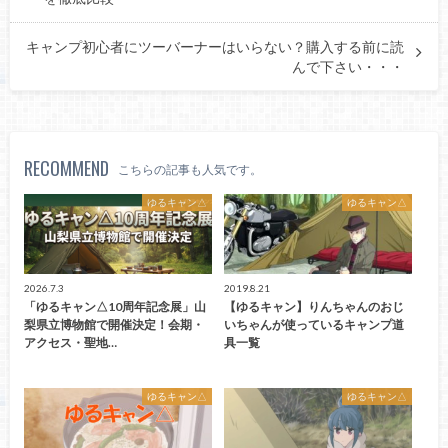
キャンプ初心者にツーバーナーはいらない？購入する前に読
んで下さい・・・
RECOMMEND
こちらの記事も人気です。
ゆるキャン△
ゆるキャン△
2026.7.3
2019.8.21
「ゆるキャン△10周年記念展」山
【ゆるキャン】りんちゃんのおじ
梨県立博物館で開催決定！会期・
いちゃんが使っているキャンプ道
アクセス・聖地…
具一覧
ゆるキャン△
ゆるキャン△