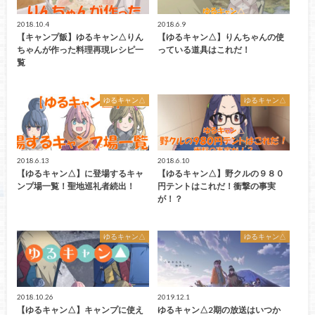
2018.10.4
2018.6.9
【キャンプ飯】ゆるキャン△りん
【ゆるキャン△】りんちゃんの使
ちゃんが作った料理再現レシピ一
っている道具はこれだ！
覧
ゆるキャン△
ゆるキャン△
2018.6.13
2018.6.10
【ゆるキャン△】に登場するキャ
【ゆるキャン△】野クルの９８０
ンプ場一覧！聖地巡礼者続出！
円テントはこれだ！衝撃の事実
が！？
ゆるキャン△
ゆるキャン△
2018.10.26
2019.12.1
【ゆるキャン△】キャンプに使え
ゆるキャン△2期の放送はいつか