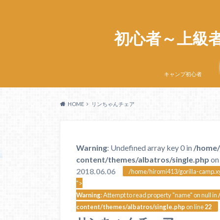
初心者～上級
キャンプ初心者
HOME
リンちゃんチェア
Warning
: Undefined array key 0 in
/home/
content/themes/albatros/single.php
on 
2018.06.06
/home/hiromi413/gorilla-camp.xy
">
Warning
: Attempt to read property "name" on null in
content/themes/albatros/single.php
on line
22