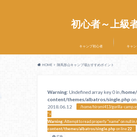
初心者～上級
キャンプ初心者
キャン
HOME
陣馬形山キャンプ場おすすめポイント
Warning
: Undefined array key 0 in
/home/
content/themes/albatros/single.php
on 
2018.06.12
/home/hiromi413/gorilla-camp.xy
">
Warning
: Attempt to read property "name" on null in
content/themes/albatros/single.php
on line
22
広告